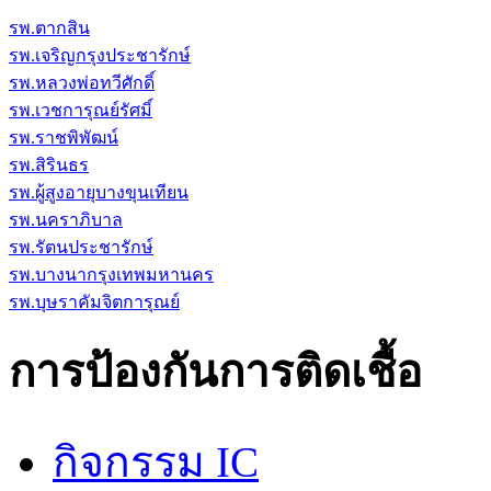
รพ.ตากสิน
รพ.เจริญกรุงประชารักษ์
รพ.หลวงพ่อทวีศักดิ์
รพ.เวชการุณย์รัศมิ์
รพ.ราชพิพัฒน์
รพ.สิรินธร
รพ.ผู้สูงอายุบางขุนเทียน
รพ.นคราภิบาล
รพ.รัตนประชารักษ์
รพ.บางนากรุงเทพมหานคร
รพ.บุษราคัมจิตการุณย์
การป้องกันการติดเชื้อ
กิจกรรม IC