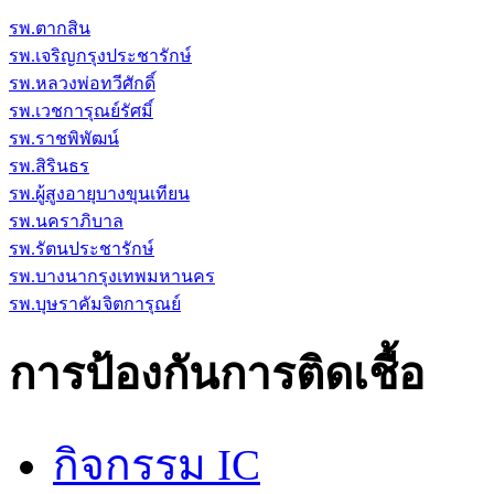
รพ.ตากสิน
รพ.เจริญกรุงประชารักษ์
รพ.หลวงพ่อทวีศักดิ์
รพ.เวชการุณย์รัศมิ์
รพ.ราชพิพัฒน์
รพ.สิรินธร
รพ.ผู้สูงอายุบางขุนเทียน
รพ.นคราภิบาล
รพ.รัตนประชารักษ์
รพ.บางนากรุงเทพมหานคร
รพ.บุษราคัมจิตการุณย์
การป้องกันการติดเชื้อ
กิจกรรม IC