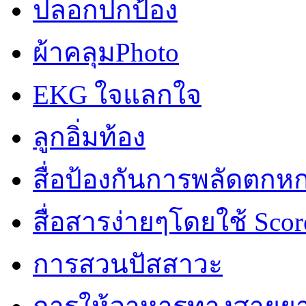
ปลอกปกป้อง
ผ้าคลุมPhoto
EKG ใจแลกใจ
ลูกอิ่มท้อง
สื่อป้องกันการพลัดตกห
สื่อสารง่ายๆโดยใช้ Scor
การสวนปัสสาวะ