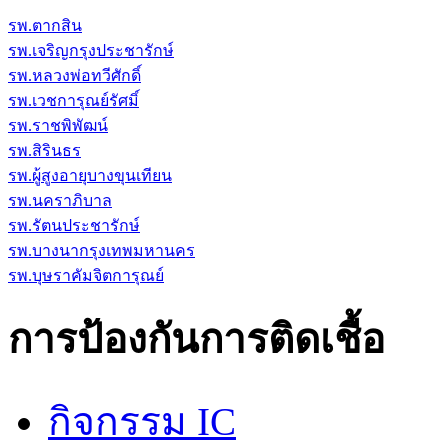
รพ.ตากสิน
รพ.เจริญกรุงประชารักษ์
รพ.หลวงพ่อทวีศักดิ์
รพ.เวชการุณย์รัศมิ์
รพ.ราชพิพัฒน์
รพ.สิรินธร
รพ.ผู้สูงอายุบางขุนเทียน
รพ.นคราภิบาล
รพ.รัตนประชารักษ์
รพ.บางนากรุงเทพมหานคร
รพ.บุษราคัมจิตการุณย์
การป้องกันการติดเชื้อ
กิจกรรม IC