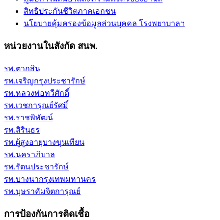
สิทธิประกันชีวิตภาคเอกชน
นโยบายคุ้มครองข้อมูลส่วนบุคคล โรงพยาบาลฯ
หน่วยงานในสังกัด สนพ.
รพ.ตากสิน
รพ.เจริญกรุงประชารักษ์
รพ.หลวงพ่อทวีศักดิ์
รพ.เวชการุณย์รัศมิ์
รพ.ราชพิพัฒน์
รพ.สิรินธร
รพ.ผู้สูงอายุบางขุนเทียน
รพ.นคราภิบาล
รพ.รัตนประชารักษ์
รพ.บางนากรุงเทพมหานคร
รพ.บุษราคัมจิตการุณย์
การป้องกันการติดเชื้อ