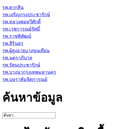
รพ.ตากสิน
รพ.เจริญกรุงประชารักษ์
รพ.หลวงพ่อทวีศักดิ์
รพ.เวชการุณย์รัศมิ์
รพ.ราชพิพัฒน์
รพ.สิรินธร
รพ.ผู้สูงอายุบางขุนเทียน
รพ.นคราภิบาล
รพ.รัตนประชารักษ์
รพ.บางนากรุงเทพมหานคร
รพ.บุษราคัมจิตการุณย์
ค้นหาข้อมูล