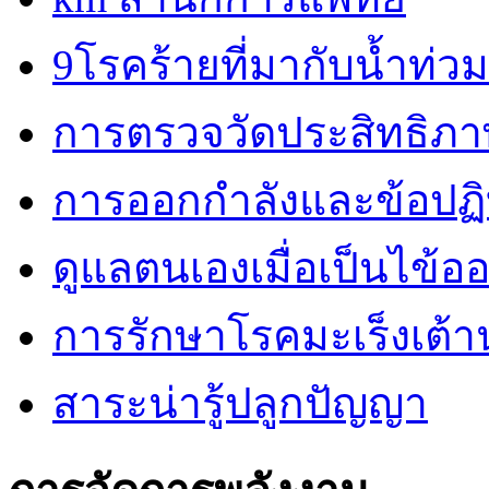
9โรคร้ายที่มากับน้ำท่วม
การตรวจวัดประสิทธิภ
การออกกำลังและข้อปฏิบั
ดูแลตนเองเมื่อเป็นไข้ออ
การรักษาโรคมะเร็งเต้
สาระน่ารู้ปลูกปัญญา