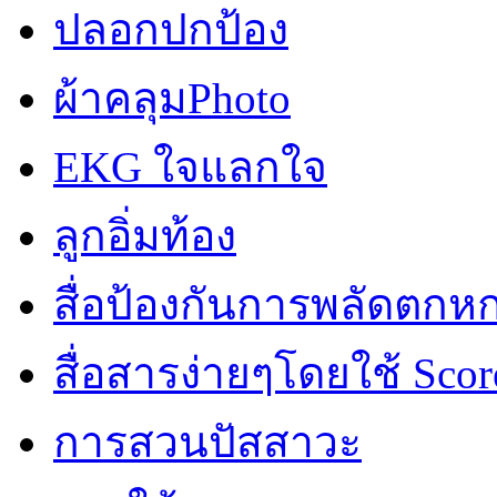
ปลอกปกป้อง
ผ้าคลุมPhoto
EKG ใจแลกใจ
ลูกอิ่มท้อง
สื่อป้องกันการพลัดตกห
สื่อสารง่ายๆโดยใช้ Scor
การสวนปัสสาวะ