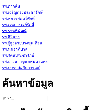
รพ.ตากสิน
รพ.เจริญกรุงประชารักษ์
รพ.หลวงพ่อทวีศักดิ์
รพ.เวชการุณย์รัศมิ์
รพ.ราชพิพัฒน์
รพ.สิรินธร
รพ.ผู้สูงอายุบางขุนเทียน
รพ.นคราภิบาล
รพ.รัตนประชารักษ์
รพ.บางนากรุงเทพมหานคร
รพ.บุษราคัมจิตการุณย์
ค้นหาข้อมูล