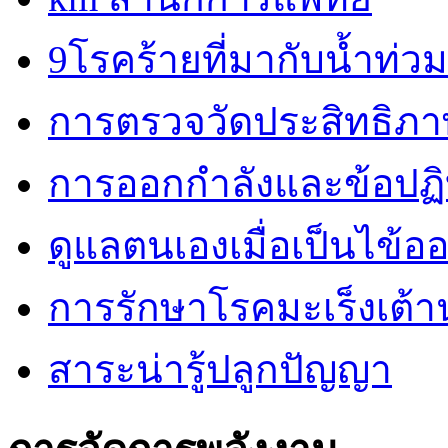
9โรคร้ายที่มากับน้ำท่วม
การตรวจวัดประสิทธิภ
การออกกำลังและข้อปฏิบั
ดูแลตนเองเมื่อเป็นไข้ออ
การรักษาโรคมะเร็งเต้
สาระน่ารู้ปลูกปัญญา