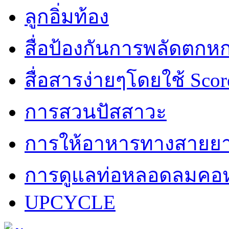
ลูกอิ่มท้อง
สื่อป้องกันการพลัดตกห
สื่อสารง่ายๆโดยใช้ Scor
การสวนปัสสาวะ
การให้อาหารทางสายย
การดูแลท่อหลอดลมคอห
UPCYCLE